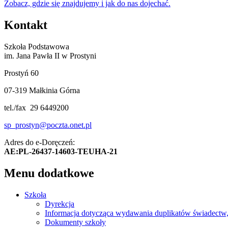
Zobacz, gdzie się znajdujemy i jak do nas dojechać.
Kontakt
Szkoła Podstawowa
im. Jana Pawła II w Prostyni
Prostyń 60
07-319 Małkinia Górna
tel./fax 29 6449200
sp_prostyn@poczta.onet.pl
Adres do e-Doręczeń:
AE:PL-26437-14603-TEUHA-21
Menu dodatkowe
Szkoła
Dyrekcja
Informacja dotycząca wydawania duplikatów świadectw, 
Dokumenty szkoły