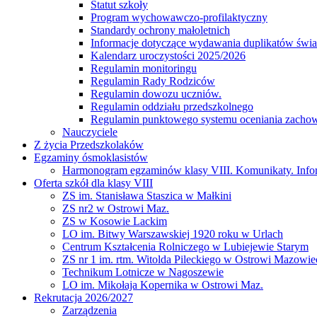
Statut szkoły
Program wychowawczo-profilaktyczny
Standardy ochrony małoletnich
Informacje dotyczące wydawania duplikatów świad
Kalendarz uroczystości 2025/2026
Regulamin monitoringu
Regulamin Rady Rodziców
Regulamin dowozu uczniów.
Regulamin oddziału przedszkolnego
Regulamin punktowego systemu oceniania zacho
Nauczyciele
Z życia Przedszkolaków
Egzaminy ósmoklasistów
Harmonogram egzaminów klasy VIII. Komunikaty. Info
Oferta szkół dla klasy VIII
ZS im. Stanisława Staszica w Małkini
ZS nr2 w Ostrowi Maz.
ZS w Kosowie Lackim
LO im. Bitwy Warszawskiej 1920 roku w Urlach
Centrum Kształcenia Rolniczego w Lubiejewie Starym
ZS nr 1 im. rtm. Witolda Pileckiego w Ostrowi Mazowie
Technikum Lotnicze w Nagoszewie
LO im. Mikołaja Kopernika w Ostrowi Maz.
Rekrutacja 2026/2027
Zarządzenia