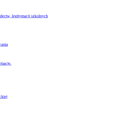
ectw, legitymacji szkolnych
wania
rmacje.
ckiej