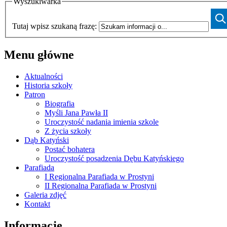
Wyszukiwarka
Tutaj wpisz szukaną frazę:
Menu główne
Aktualności
Historia szkoły
Patron
Biografia
Myśli Jana Pawła II
Uroczystość nadania imienia szkole
Z życia szkoły
Dąb Katyński
Postać bohatera
Uroczystość posadzenia Dębu Katyńskiego
Parafiada
I Regionalna Parafiada w Prostyni
II Regionalna Parafiada w Prostyni
Galeria zdjęć
Kontakt
Informacje