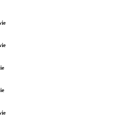
wie
wie
ie
ie
wie