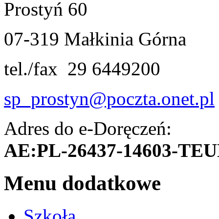
Prostyń 60
07-319 Małkinia Górna
tel./fax 29 6449200
sp_prostyn@poczta.onet.pl
Adres do e-Doręczeń:
AE:PL-26437-14603-TE
Menu dodatkowe
Szkoła