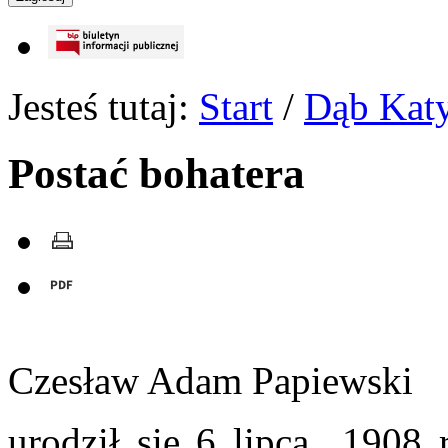
Jesteś tutaj:
Start
/
Dąb Kat
Postać bohatera
Czesław Adam Papiewski
urodził się 6 lipca 1908