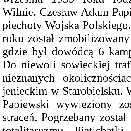
Wilnie. Czesław Adam Papi
piechoty Wojska Polskieg
roku został zmobilizowany
gdzie był dowódcą 6 kamp
Do niewoli sowieckiej tra
nieznanych okoliczności
jenieckim w Starobielsku.
Papiewski wywieziony zos
straceń. Pogrzebany został
totalitaryzmu - Piatichatki