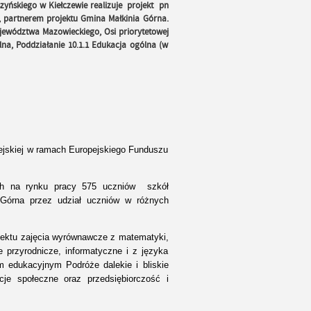
yńskiego w Kiełczewie realizuje projekt pn
s, partnerem projektu Gmina Małkinia Górna.
ewództwa Mazowieckiego, Osi priorytetowej
lna, Poddziałanie 10.1.1 Edukacja ogólna (w
pejskiej w ramach Europejskiego Funduszu
ych na rynku pracy 575 uczniów szkół
a Górna
przez udział uczniów w różnych
jektu zajęcia wyrównawcze z matematyki,
ce przyrodnicze, informatyczne i z języka
om edukacyjnym Podróże dalekie i bliskie
je społeczne oraz przedsiębiorczość i