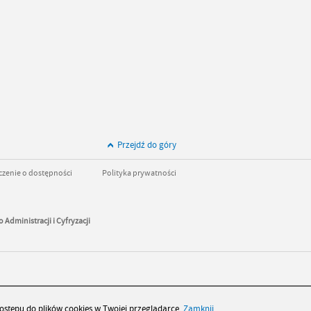
Przejdź do góry
zenie o dostępności
Polityka prywatności
 Administracji i Cyfryzacji
kach 4.0
ostępu do plików cookies w Twojej przeglądarce.
Zamknij