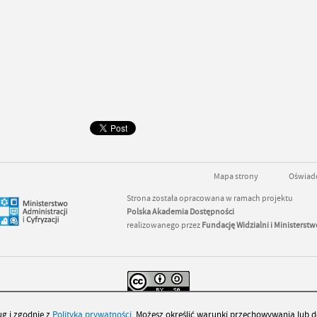
Mapa strony
Oświadc
Strona została opracowana w ramach projektu
Polska Akademia Dostępności
realizowanego przez
Fundację Widzialni
i
Ministerstwo
 jest dostępny na
licencji
Creative Commons
Uznanie autorstwa - Na tych samych warun
ug i zgodnie z
Polityką prywatności
. Możesz określić warunki przechowywania lub d