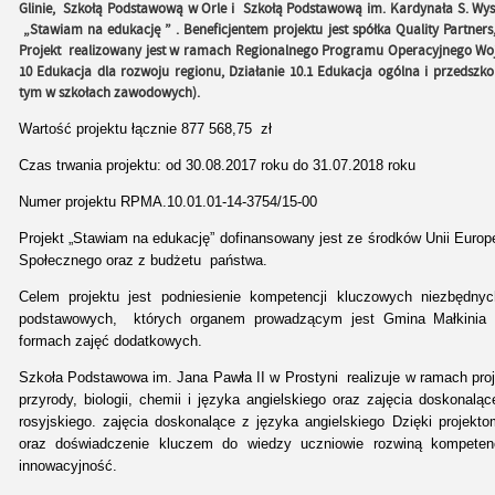
Glinie, Szkołą Podstawową w Orle i Szkołą Podstawową im. Kardynała S. Wysz
„Stawiam na edukację ” . Beneficjentem projektu jest spółka Quality Partner
Projekt realizowany jest w ramach Regionalnego Programu Operacyjnego Woj
10 Edukacja dla rozwoju regionu, Działanie 10.1 Edukacja ogólna i przedszko
tym w szkołach zawodowych).
Wartość projektu łącznie 877 568,75 zł
Czas trwania projektu: od 30.08.2017 roku do 31.07.2018 roku
Numer projektu RPMA.10.01.01-14-3754/15-00
Projekt „Stawiam na edukację” dofinansowany jest ze środków Unii Euro
Społecznego oraz z budżetu państwa.
Celem projektu jest podniesienie kompetencji kluczowych niezbędn
podstawowych, których organem prowadzącym jest Gmina Małkini
formach zajęć dodatkowych.
Szkoła Podstawowa im. Jana Pawła II w Prostyni realizuje w ramach pro
przyrody, biologii, chemii i języka angielskiego oraz zajęcia doskonalą
rosyjskiego. zajęcia doskonalące z języka angielskiego Dzięki projekt
oraz doświadczenie kluczem do wiedzy uczniowie rozwiną kompetenc
innowacyjność.