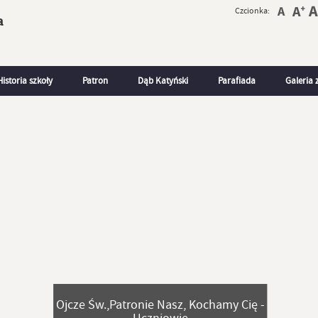
Czcionka:
a
Historia szkoły
Patron
Dąb Katyński
Parafiada
Galeria 
Ojcze Św.,Patronie Nasz, Kochamy Cię -