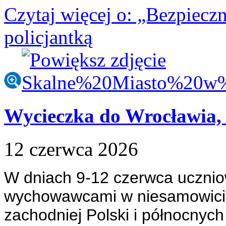
Czytaj więcej
o: „Bezpieczn
policjantką
Wycieczka do Wrocławia, 
12
czerwca
2026
W dniach 9-12 czerwca uczniowi
wychowawcami w niesamowicie
zachodniej Polski i północnyc