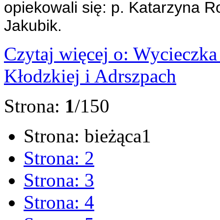
opiekowali się: p. Katarzyna R
Jakubik.
Czytaj więcej
o: Wycieczka 
Kłodzkiej i Adrszpach
Strona:
1
/150
Strona: bieżąca
1
Strona:
2
Strona:
3
Strona:
4