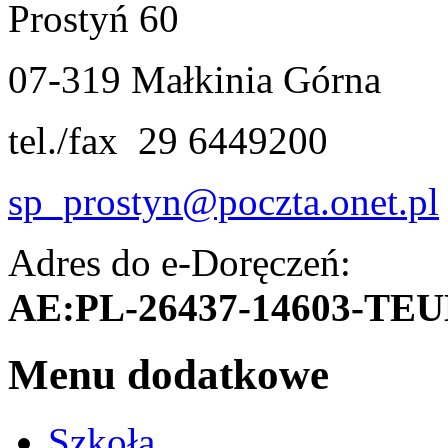
Prostyń 60
07-319 Małkinia Górna
tel./fax 29 6449200
sp_prostyn@poczta.onet.pl
Adres do e-Doręczeń:
AE:PL-26437-14603-TE
Menu dodatkowe
Szkoła