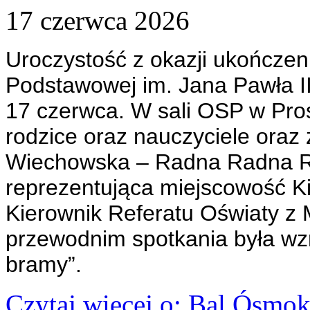
17
czerwca
2026
Uroczystość z okazji ukończeni
Podstawowej im. Jana Pawła II
17 czerwca. W sali OSP w Prost
rodzice oraz nauczyciele oraz z
Wiechowska – Radna Radna Rad
reprezentująca miejscowość K
Kierownik Referatu Oświaty z
przewodnim spotkania była wz
bramy”.
Czytaj więcej
o: Bal Ósmok