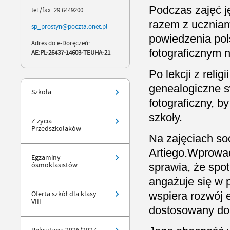
Podczas zajęć j
tel./fax 29 6449200
razem z uczniam
sp_prostyn@poczta.onet.pl
powiedzenia pols
Adres do e-Doręczeń:
fotograficznym 
AE:PL-26437-14603-TEUHA-21
Po lekcji z reli
genealogiczne s
Szkoła
fotograficzny, b
szkoły.
Z życia
Przedszkolaków
Na zajęciach soc
Artiego.
Wprowadz
Egzaminy
sprawia, że spot
ósmoklasistów
angażuje się w 
wspiera rozwój 
Oferta szkół dla klasy
VIII
dostosowany do 