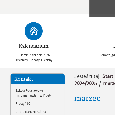
Kalendarium
Piątek,
7
sierpnia
2026
Zobacz, gdz
Imieniny: Donaty, Olechny
Jesteś tutaj:
Start
Kontakt
2024/2025
/
marz
Szkoła Podstawowa
marzec
im. Jana Pawła II w Prostyni
Prostyń 60
07-319 Małkinia Górna