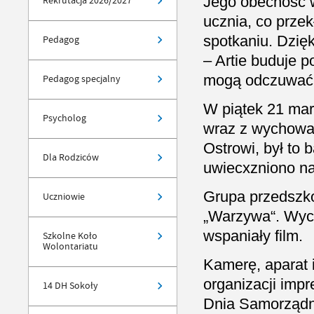
Jego obecność w
Rekrutacja 2026/2027
ucznia, co prze
spotkaniu. Dzięk
Pedagog
– Artie buduje p
mogą odczuwać 
Pedagog specjalny
W piątek 21 marc
Psycholog
wraz z wychowaw
Ostrowi, był to
Dla Rodziców
uwiecxzniono na
Grupa przedszko
Uczniowie
„Warzywa“. Wych
wspaniały film.
Szkolne Koło
Wolontariatu
Kamerę, aparat 
organizacji impr
14 DH Sokoły
Dnia Samorządno