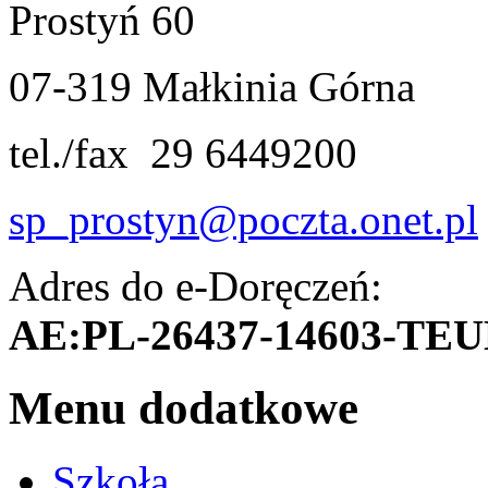
Prostyń 60
07-319 Małkinia Górna
tel./fax 29 6449200
sp_prostyn@poczta.onet.pl
Adres do e-Doręczeń:
AE:PL-26437-14603-TE
Menu dodatkowe
Szkoła