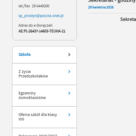
Sekretariat - godziny
tel./fax 29 6449200
29
kwietnia
2026
sp_prostyn@poczta.onet.pl
Sekreta
Adres do e-Doręczeń:
AE:PL-26437-14603-TEUHA-21
Szkoła
Z życia
Przedszkolaków
Egzaminy
ósmoklasistów
Oferta szkół dla klasy
VIII