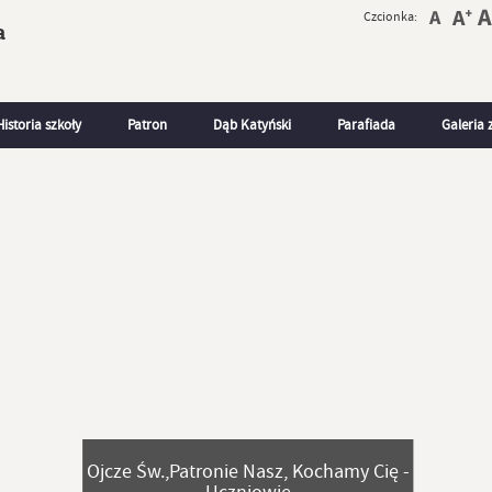
Czcionka:
a
Historia szkoły
Patron
Dąb Katyński
Parafiada
Galeria 
Ojcze Św.,Patronie Nasz, Kochamy Cię -